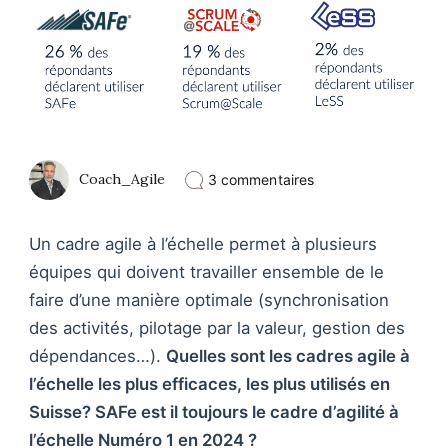
sur
Coach_Agile
3 commentaires
Les
meilleurs
cadres
Un cadre agile à l’échelle permet à plusieurs
agile
à
équipes qui doivent travailler ensemble de le
l’échelle
faire d’une manière optimale (synchronisation
en
2024
des activités, pilotage par la valeur, gestion des
–
dépendances…).
Quelles sont les cadres agile à
SAFE
toujours
l’échelle les plus efficaces, les plus utilisés en
numero
Suisse? SAFe est il toujours le cadre d’agilité à
1
?
l’échelle Numéro 1 en 2024 ?