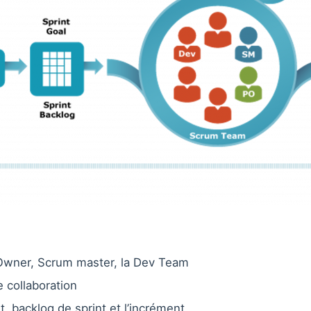
t Owner, Scrum master, la Dev Team
 collaboration
t, backlog de sprint et l’incrément