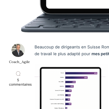
Beaucoup de dirigeants en Suisse Rom
de travail le plus adapté pour
mes peti
Coach_Agile
5
commentaires
sur
Les
3
méthodes
agile