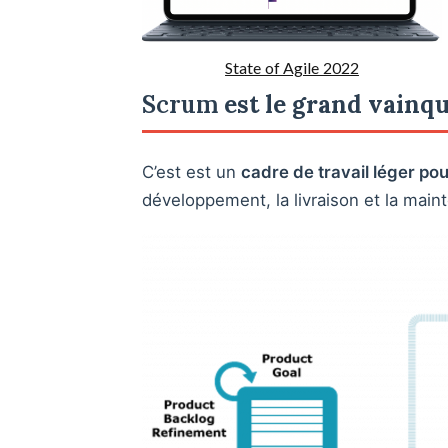
qui
marchent
le
mieux
State of Agile 2022
en
Suisse
Scrum
est le grand vainq
C’est est un
cadre de travail léger pou
développement, la livraison et la mai