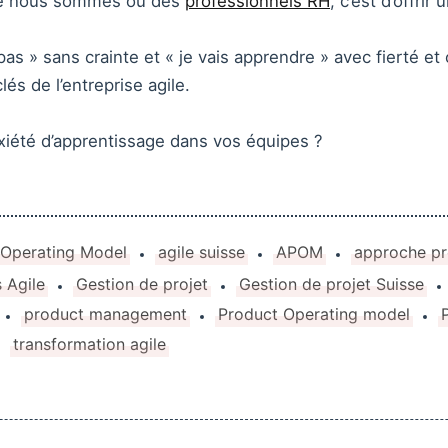
e nous sommes ou des
professionnels RH
, c’est d’offrir
 pas » sans crainte et « je vais apprendre » avec fierté et
és de l’entreprise agile.
xiété d’apprentissage dans vos équipes ?
 Operating Model
agile suisse
APOM
approche pr
 Agile
Gestion de projet
Gestion de projet Suisse
product management
Product Operating model
transformation agile