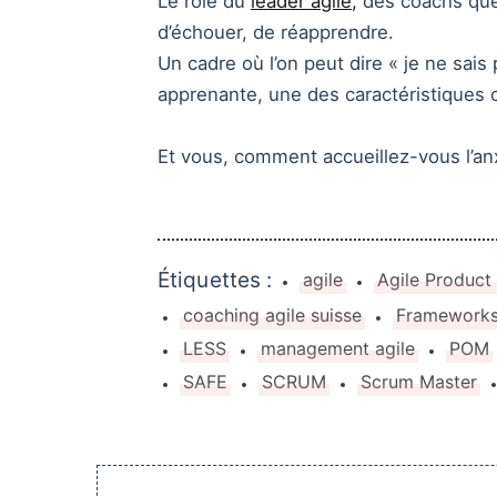
Le rôle du
leader agile,
des coachs qu
d’échouer, de réapprendre.
Un cadre où l’on peut dire « je ne sais
apprenante, une des caractéristiques cl
Et vous, comment accueillez-vous l’an
Étiquettes :
agile
Agile Product
coaching agile suisse
Frameworks
LESS
management agile
POM
SAFE
SCRUM
Scrum Master