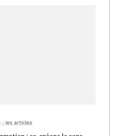
: les articles
rmation : co-créons le sens