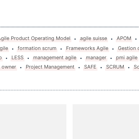
Agile Product Operating Model
agile suisse
APOM
gile
formation scrum
Frameworks Agile
Gestion 
p
LESS
management agile
manager
pmi agile
t owner
Project Management
SAFE
SCRUM
S