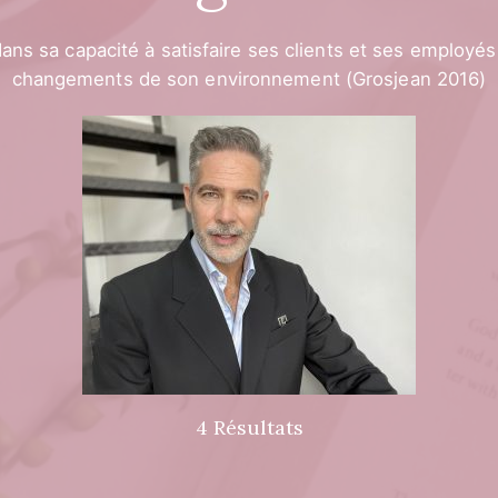
 dans sa capacité à satisfaire ses clients et ses employé
changements de son environnement (Grosjean 2016)
4 Résultats